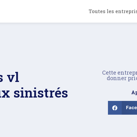
Toutes les entrepri
 vl
Cette entrep
donner pri
x sinistrés
Ap
Fac