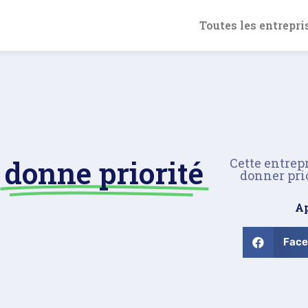
Toutes les entrepri
donne priorité
Cette entrep
donner pri
Ap
Fac