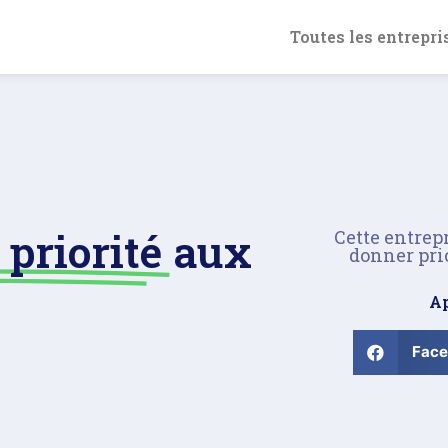
Toutes les entrepri
priorité
aux
Cette entrep
donner pri
Ap
Fac