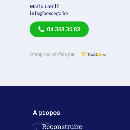
Mario Lorelli
info@bessega.be
04 358 35 83
Entreprise vérifiée par
A propos